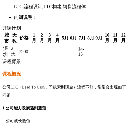
LTC,流程设计,LTC构建,销售流程体
内训说明：
开课计划
城
天
1
2
3
4
10
11
12
价格
5月
6月
7月
8月
9月
月
月
月
月
月
月
月
市
数
深
2
14-
7500
天
15
圳
课程背景
课程概况
公司LTC（Lead To Cash，即线索到现金）流程不好，常常会出现如下
问题
1.公司能力发展遇到瓶颈
公司成长瓶颈