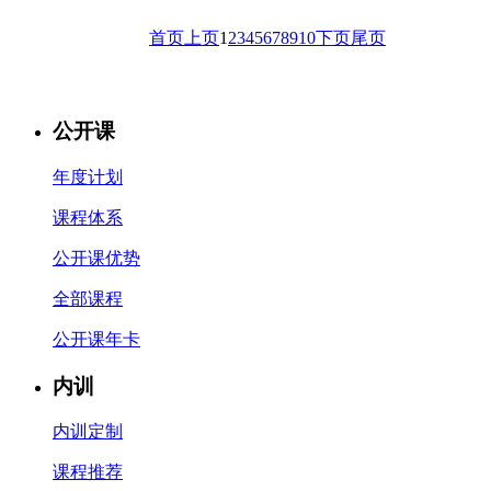
首页
上页
1
2
3
4
5
6
7
8
9
10
下页
尾页
公开课
年度计划
课程体系
公开课优势
全部课程
公开课年卡
内训
内训定制
课程推荐